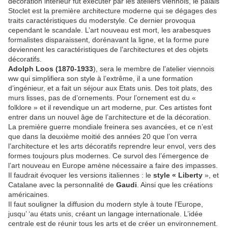
décoration intérieur fut exécuter par les ateliers viennois, le palais
Stoclet est la première architecture moderne qui se dégages des
traits caractéristiques du moderstyle. Ce dernier provoqua
cependant le scandale. L’art nouveau est mort, les arabesques
formalistes disparaissent, dorénavant la ligne, et la forme pure
deviennent les caractéristiques de l’architectures et des objets
décoratifs.
Adolph Loos (1870-1933
), sera le membre de l’atelier viennois
ww qui simplifiera son style à l’extrême, il a une formation
d’ingénieur, et a fait un séjour aux Etats unis. Des toit plats, des
murs lisses, pas de d’ornements. Pour l’ornement est du «
folklore » et il revendique un art moderne, pur. Ces artistes font
entrer dans un nouvel âge de l’architecture et de la décoration.
La première guerre mondiale freinera ses avancées, et ce n’est
que dans la deuxième moitié des années 20 que l’on verra
l’architecture et les arts décoratifs reprendre leur envol, vers des
formes toujours plus modernes. Ce survol des l’émergence de
l’art nouveau en Europe amène nécessaire a faire des impasses.
Il faudrait évoquer les versions italiennes : le
style « Liberty
», et
Catalane avec la personnalité de
Gaudi
. Ainsi que les créations
américaines.
Il faut souligner la diffusion du modern style à toute l’Europe,
jusqu’ ‘au états unis, créant un langage internationale. L’idée
centrale est de réunir tous les arts et de créer un environnement.