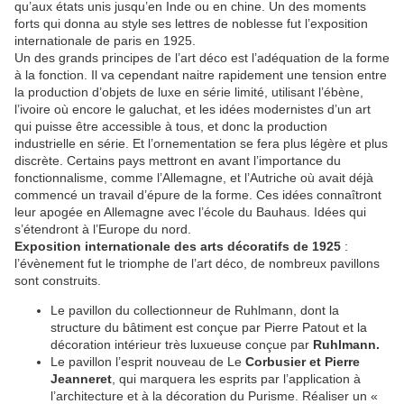
qu’aux états unis jusqu’en Inde ou en chine. Un des moments
forts qui donna au style ses lettres de noblesse fut l’exposition
internationale de paris en 1925.
Un des grands principes de l’art déco est l’adéquation de la forme
à la fonction. Il va cependant naitre rapidement une tension entre
la production d’objets de luxe en série limité, utilisant l’ébène,
l’ivoire où encore le galuchat, et les idées modernistes d’un art
qui puisse être accessible à tous, et donc la production
industrielle en série. Et l’ornementation se fera plus légère et plus
discrète. Certains pays mettront en avant l’importance du
fonctionnalisme, comme l’Allemagne, et l’Autriche où avait déjà
commencé un travail d’épure de la forme. Ces idées connaîtront
leur apogée en Allemagne avec l’école du Bauhaus. Idées qui
s’étendront à l’Europe du nord.
Exposition internationale des arts décoratifs de 1925
:
l’évènement fut le triomphe de l’art déco, de nombreux pavillons
sont construits.
Le pavillon du collectionneur de Ruhlmann, dont la
structure du bâtiment est conçue par Pierre Patout et la
décoration intérieur très luxueuse conçue par
Ruhlmann.
Le pavillon l’esprit nouveau de Le
Corbusier et Pierre
Jeanneret
, qui marquera les esprits par l’application à
l’architecture et à la décoration du Purisme. Réaliser un «