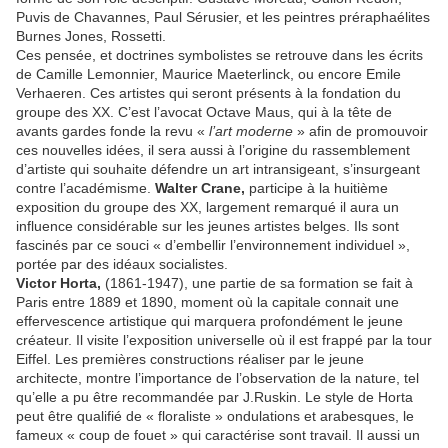
Puvis de Chavannes, Paul Sérusier, et les peintres préraphaélites
Burnes Jones, Rossetti.
Ces pensée, et doctrines symbolistes se retrouve dans les écrits
de Camille Lemonnier, Maurice Maeterlinck, ou encore Emile
Verhaeren. Ces artistes qui seront présents à la fondation du
groupe des XX. C’est l’avocat Octave Maus, qui à la tête de
avants gardes fonde la revu «
l’art moderne
» afin de promouvoir
ces nouvelles idées, il sera aussi à l’origine du rassemblement
d’artiste qui souhaite défendre un art intransigeant, s’insurgeant
contre l’académisme.
Walter Crane,
participe à la huitième
exposition du groupe des XX, largement remarqué il aura un
influence considérable sur les jeunes artistes belges. Ils sont
fascinés par ce souci « d’embellir l’environnement individuel »,
portée par des idéaux socialistes.
Victor Horta,
(1861-1947), une partie de sa formation se fait à
Paris entre 1889 et 1890, moment où la capitale connait une
effervescence artistique qui marquera profondément le jeune
créateur. Il visite l’exposition universelle où il est frappé par la tour
Eiffel. Les premières constructions réaliser par le jeune
architecte, montre l’importance de l’observation de la nature, tel
qu’elle a pu être recommandée par J.Ruskin. Le style de Horta
peut être qualifié de « floraliste » ondulations et arabesques, le
fameux « coup de fouet » qui caractérise sont travail. Il aussi un