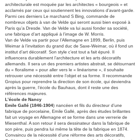
architecturale est moquée par les architectes « bourgeois » et
acclamés par ceux qui soutiennent les innovations d’avant-garde.
Parmi ces derniers Le marchand S Bing, commande de
nombreux objets à van de Velde qui seront aussi bien exposé à
Paris qu’a Dresde. Van de Velde va lui aussi fonder sa société,
une fabrique d’art appliqué à l’image de W. Morris.
Van de Velde va partir pour l’Allemagne en 1899, Berlin, puis
Weimar à l’invitation du grand duc de Saxe-Weimar, où il fond un
institut d’art décoratif. Son style c’est tout a fait épuré. Il
influencera durablement l’architecture et les arts décoratifs
allemands. Il sera un des premiers artistes abstrait, se détournant
du « floralisme » pour aller vers le « linéarisme », il souhaite
retrouver une nécessité entre l’objet et sa forme. Il recommande
Gropius pour reprendre la direction de son école, qui deviendra
après la guerre, l’école du Bauhaus, dont il reste une des
références majeures.
L’école de Nancy
Emile Gallé (1846-1904
) nancéen et fils du directeur d’une
fabrique de porcelaine, Emile Gallé, après des études brillantes
fait un voyage en Allemagne et se forme dans une verrerie de
Miesenthal. A son retour il sera dessinateur dans la fabrique de
son père, puis pendra lui même la tête de la fabrique en 1874.
Convaincu de la nécessité d’une réforme des arts décoratifs,