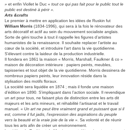
»
et enfin Viollet le Duc «
tout ce qui pas fait pour le public tout le
public est destiné à périr ».
Arts &crafts
Le premier à mettre en application les idées de Ruskin fut
William Morris
(1834-1996), qui sera à la fois le rénovateur des
arts décoratif et actif au sein du mouvement socialiste anglais.
Sorte de géni touche à tout il rappelle les figures d’artistes
humanistes de la renaissance. Il souhaite replacer l’artiste au
cœur de la société, et introduire l’art dans la vie quotidienne.
S’élevant contre la laideur de la production industrielle.
Il fondera en 1861 la maison « Morris, Marshall, Faulkner & co »
maison de décoration intérieure : papiers peints, meubles,
tapisseries et tout objet de la vie quotidienne. Morris dessinera de
nombreux papiers peints, leur innovation réside dans la
stylisation des motifs floraux.
La société sera liquidée en 1874 ; mais il fonde une maison
d’édition en 1890. S’impliquant dans l’action sociale. Il revendique
un art pour tous, ne faisant plus de distinction entre les arts dit
majeurs et les arts mineurs, et réhabilité l’artisanat et le travail
manuel. «
Un art ne peut être vraiment grand et puissant que si il
est, comme il fut jadis, l’expression des aspirations du peuple
vers la beauté et la vraie joie de la vie »
. Sa volonté et de réunir
tous les arts afin de créer un environnement.