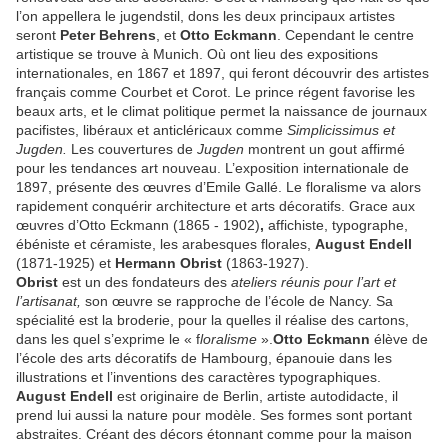
l’on appellera le jugendstil, dons les deux principaux artistes
seront
Peter Behrens
, et
Otto Eckmann
. Cependant le centre
artistique se trouve à Munich. Où ont lieu des expositions
internationales, en 1867 et 1897, qui feront découvrir des artistes
français comme Courbet et Corot. Le prince régent favorise les
beaux arts, et le climat politique permet la naissance de journaux
pacifistes, libéraux et anticléricaux comme
Simplicissimus et
Jugden.
Les couvertures de
Jugden
montrent un gout affirmé
pour les tendances art nouveau. L’exposition internationale de
1897, présente des œuvres d’Emile Gallé. Le floralisme va alors
rapidement conquérir architecture et arts décoratifs. Grace aux
œuvres d’Otto Eckmann (1865 - 1902)
,
affichiste, typographe,
ébéniste et céramiste, les arabesques florales,
August Endell
(1871-1925) et
Hermann Obrist
(1863-1927).
Obrist
est un des fondateurs des
ateliers réunis pour l’art et
l’artisanat,
son œuvre se rapproche de l’école de Nancy. Sa
spécialité est la broderie, pour la quelles il réalise des cartons,
dans les quel s’exprime le « f
loralisme
».
Otto Eckmann
élève de
l’école des arts décoratifs de Hambourg, épanouie dans les
illustrations et l’inventions des caractères typographiques.
August Endell
est originaire de Berlin, artiste autodidacte, il
prend lui aussi la nature pour modèle. Ses formes sont portant
abstraites. Créant des décors étonnant comme pour la maison