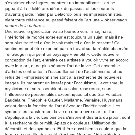
s’exprimer chez Ingres, montrent un immobilisme : l’art se
jugeant à la fidélité aux idéaux du passés, et les courants
d’avants garde, initier par Delacroix puis les impressionnistes,
nient toute référence au passé faisant de l’art une «
observation
neutre de la nature
».
Une nouvelle génération va se tournée vers l’imaginaire,
l’intériorité, le monde extérieur est toujours un sujet, mais il ne
sera plus traité tel qu’on le voit mais tel qu’on le ressent ! Ce
sentiment peut être exprimé par un travail sur la réalité observée.
Tel Gauguin qui peint un paysage « émotif ». Cette nouvelle
conception de l’art, entraine ces artistes à vouloir vivre en accord
avec leur art, et ne plus séparer l’art de la vie. Cet ensemble
d’artistes confrontés a l’essoufflement de l’académisme, et au
refus de l »impressionnisme sont à la recherche de nouvelles
images. Ils montrent un intérêt pour l’occultisme, l’exotisme, le
mysticisme et se rassemblent au salon rose+croix, sous
l’influence de personnalités excentriques tel que Sar Péladan.
Baudelaire, Théophile Gautier, Mallarmé, Verlaine, Huysmans,
voient dans la fonction de l’art d’évoquer l’indéfinissable. Les
symbolistes transforment la vie en une œuvre d’art, et l’art
s’applique à la vie. Les peintres s’inspirent des arts du japon, sont
à la recherche du primitif. Aplats de couleurs, Utilisation du
décoratif, et des symboles. Et libère aussi bien la couleur que la
forme de son rôle descriptif. Gustave Moreau, Odilon Redon,