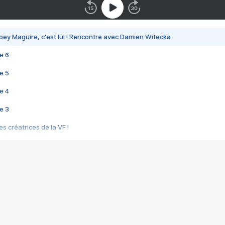
bey Maguire, c'est lui ! Rencontre avec Damien Witecka
e 6
e 5
e 4
e 3
s créatrices de la VF !
e 2
e 1
e Mektoub My Love arrive enfin ! Rencontre avec Shaïn Boumedine et Sal
i : après Toni en famille
elle réalise le bouleversant Dites lui que je l'aime