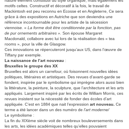
nature élément constitutif du style organique, mais également les
motifs celtes. Constructif et décoratif à la fois, le travail de
Mackintosh est peu reconnu en Ecosse et en Angleterre, Ce sera
grâce à des expositions en Autriche que son deviendra une
référence incontournable pour les artiste de la sécession
viennoise. «
La forme doit être conditionnée par la fonction, pas
de pur ornements arbitraires ».
Son épouse Margaret
Macdonald, collabore avec lui lors de la réalisation des « tea
rooms », pour la ville de Glasgow.
Ces innovations se répercuteront jusqu’aux US, dans l’œuvre de
Tiffany par exemple.
La naissance de l’art nouveau
:
Bruxelles le groupe des XX
Bruxelles est alors un carrefour, où foisonnent nouvelles idées
politiques, littéraires et artistiques. Des revues d’avant-garde se
fondent, inspirée par le symbolisme qui imprègne alors aussi bien
la littérature, la peinture, la sculpture, que l’architecture et les arts
appliqués. Largement inspiré par les écrits de William Morris, ces
revues insistent sur la nécessité de fonder des écoles d’art
appliquée. C’est en 1884 que nait l’expression
art nouveau.
Ce
terme a été lancer dans un des numéro de
l’art moderne/
Le symbolisme :
La fin du XIXème siècle voit de nombreux bouleversements dans
les arts, les idées académiques telles qu’elles pouvaient