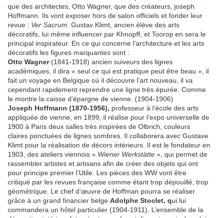
que des architectes, Otto Wagner, que des créateurs, joseph
Hoffmann. Ils vont exposer hors de salon officiels et fonder leur
revue :
Ver Sacrum
. Gustav Klimt, ancien élève des arts
décoratifs, lui même influencer par Khnopff, et Toorop en sera le
principal inspirateur. En ce qui concerne l’architecture et les arts
décoratifs les figures marquantes sont :
Otto Wagner
(1841-1918) ancien suiveurs des lignes
académiques, il dira « seul ce qui est pratique peut être beau », il
fait un voyage en Belgique où il découvre l’art nouveau, il va
cependant rapidement reprendre une ligne très épurée. Comme
le montre la caisse d’épargne de vienne. (1904-1906)
Joseph Hoffmann (1870-1956),
professeur à l’école des arts
appliquée de vienne, en 1899, il réalise pour l’expo universelle de
1900 à Paris deux salles très inspirées de Olbrich, couleurs
claires ponctuées de lignes sombres. Il collaborera avec Gustave
Klimt pour la réalisation de décors intérieurs. Il est le fondateur en
1903, des ateliers viennois «
Wiener Werkstätte
», qui permet de
rassembler artistes et artisans afin de créer des objets qui ont
pour principe premier l’Utile. Les pièces des WW vont être
critiqué par les revues française comme étant trop dépouillé, trop
géométrique. Le chef d’œuvre de Hoffman pourra se réaliser
grâce à un grand financier belge
Adolphe Stoclet, q
ui lui
commandera un hôtel particulier (1904-1911). L’ensemble de la