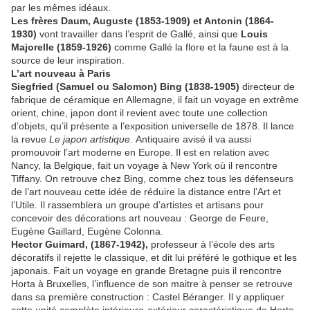
par les mêmes idéaux.
Les frères Daum, Auguste (1853-1909) et Antonin (1864-
1930)
vont travailler dans l’esprit de Gallé, ainsi que
Louis
Majorelle (1859-1926)
comme Gallé la flore et la faune est à la
source de leur inspiration.
L’art nouveau à Paris
Siegfried (Samuel ou Salomon) Bing (1838-1905)
directeur de
fabrique de céramique en Allemagne, il fait un voyage en extrême
orient, chine, japon dont il revient avec toute une collection
d’objets, qu’il présente a l’exposition universelle de 1878. Il lance
la revue
Le japon artistique.
Antiquaire avisé il va aussi
promouvoir l’art moderne en Europe. Il est en relation avec
Nancy, la Belgique, fait un voyage à New York où il rencontre
Tiffany. On retrouve chez Bing, comme chez tous les défenseurs
de l’art nouveau cette idée de réduire la distance entre l’Art et
l’Utile. Il rassemblera un groupe d’artistes et artisans pour
concevoir des décorations art nouveau : George de Feure,
Eugène Gaillard, Eugène Colonna.
Hector Guimard, (1867-1942),
professeur à l’école des arts
décoratifs il rejette le classique, et dit lui préféré le gothique et les
japonais. Fait un voyage en grande Bretagne puis il rencontre
Horta à Bruxelles, l’influence de son maitre à penser se retrouve
dans sa première construction : Castel Béranger. Il y appliquer