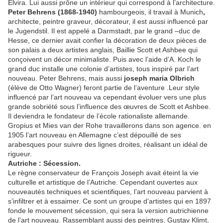
Elvira. Lui aussi prône un intérieur qui correspond à l’architecture.
Peter Behrens (1868-1940)
hambourgeois, il travail à Munich
,
architecte, peintre graveur, décorateur, il est aussi influencé par
le Jugendstil. Il est appelé a Darmstadt, par le grand –duc de
Hesse, ce dernier avait confier la décoration de deux pièces de
son palais a deux artistes anglais, Baillie Scott et Ashbee qui
conçoivent un décor minimaliste. Puis avec l’aide d’A. Koch le
grand duc installe une colonie d’artistes, tous inspiré par l’art
nouveau. Peter Behrens, mais aussi
joseph maria Olbrich
(élève de Otto Wagner) feront partie de l’aventure .Leur style
influencé par l’art nouveau va cependant évoluer vers une plus
grande sobriété sous l’influence des œuvres de Scott et Ashbee.
Il deviendra le fondateur de l’école rationaliste allemande.
Gropius et Mies van der Rohe travaillerons dans son agence. en
1905 l’art nouveau en Allemagne c’est dépouillé de ses
arabesques pour suivre des lignes droites, réalisant un idéal de
rigueur.
Autriche : Sécession.
Le règne conservateur de François Joseph avait éteint la vie
culturelle et artistique de l’Autriche. Cependant ouvertes aux
nouveautés techniques et scientifiques, l’art nouveau parvient à
s’infiltrer et à essaimer. Ce sont un groupe d’artistes qui en 1897
fonde le mouvement sécession, qui sera la version autrichienne
de l’art nouveau. Rassemblant aussi des peintres, Gustav Klimt,