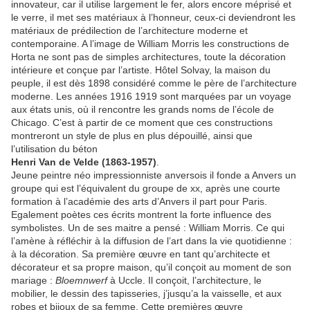
innovateur, car il utilise largement le fer, alors encore méprisé et
le verre, il met ses matériaux à l’honneur, ceux-ci deviendront les
matériaux de prédilection de l’architecture moderne et
contemporaine. A l’image de William Morris les constructions de
Horta ne sont pas de simples architectures, toute la décoration
intérieure et conçue par l’artiste. Hôtel Solvay, la maison du
peuple, il est dès 1898 considéré comme le père de l’architecture
moderne. Les années 1916 1919 sont marquées par un voyage
aux états unis, où il rencontre les grands noms de l’école de
Chicago. C’est à partir de ce moment que ces constructions
montreront un style de plus en plus dépouillé, ainsi que
l’utilisation du béton
Henri Van de Velde (1863-1957)
.
Jeune peintre néo impressionniste anversois il fonde a Anvers un
groupe qui est l’équivalent du groupe de xx, après une courte
formation à l’académie des arts d’Anvers il part pour Paris.
Egalement poètes ces écrits montrent la forte influence des
symbolistes. Un de ses maitre a pensé : William Morris. Ce qui
l’amène à réfléchir à la diffusion de l’art dans la vie quotidienne :
à la décoration. Sa première œuvre en tant qu’architecte et
décorateur et sa propre maison, qu’il conçoit au moment de son
mariage :
Bloemnwerf
à Uccle. Il conçoit, l’architecture, le
mobilier, le dessin des tapisseries, j’jusqu’a la vaisselle, et aux
robes et bijoux de sa femme. Cette premières œuvre