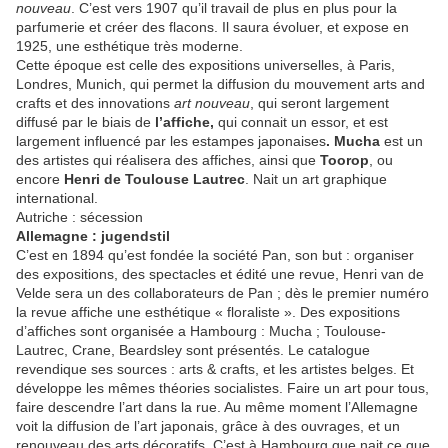
nouveau
. C’est vers 1907 qu’il travail de plus en plus pour la
parfumerie et créer des flacons. Il saura évoluer, et expose en
1925, une esthétique très moderne.
Cette époque est celle des expositions universelles, à Paris,
Londres, Munich, qui permet la diffusion du mouvement arts and
crafts et des innovations
art nouveau
, qui seront largement
diffusé par le biais de
l’affiche,
qui connait un essor, et est
largement influencé par les estampes japonaises
. Mucha
est un
des artistes qui réalisera des affiches, ainsi que
Toorop
, ou
encore
Henri de Toulouse Lautrec
. Nait un art graphique
international.
Autriche : sécession
Allemagne : jugendstil
C’est en 1894 qu’est fondée la société Pan, son but : organiser
des expositions, des spectacles et édité une revue, Henri van de
Velde sera un des collaborateurs de Pan ; dès le premier numéro
la revue affiche une esthétique « floraliste ». Des expositions
d’affiches sont organisée a Hambourg : Mucha ; Toulouse-
Lautrec, Crane, Beardsley sont présentés. Le catalogue
revendique ses sources : arts & crafts, et les artistes belges. Et
développe les mêmes théories socialistes. Faire un art pour tous,
faire descendre l’art dans la rue. Au même moment l’Allemagne
voit la diffusion de l’art japonais, grâce à des ouvrages, et un
renouveau des arts décoratifs. C’est à Hambourg que nait ce que