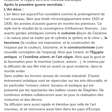
Après la première guerre mondiale :
L’Art déco :
L’art déco est aujourd’hui considéré comme le prolongement de
l’art nouveau. Bien que limité chronologiquement entre 1920 et
1930, les années d’avants guerre en montre les prémices. Ce
style est le résultat de la convergence d’influences diverses : Les
avants gardes artistiques comme le
cubisme (
leçon de Cézanne
« la nature peut se traiter par le cylindre la sphère et le cône
»,
le
fauvisme
(la couleur est expressive, et la construction de
l’espace par la couleur), futurisme, et le
constructivisme
(une
nouvelle conception de l’espace
)
. Ainsi que l’orient, et
l’Egypte
antique
, et
l’extrême orient, et l’art nègre
. Ainsi que le gout et
la fascination pour la machine (voiture, avions…), le cinéma par
la diffusion de ses film met en avant ce gout moderne, dans le
monde entier.
Sans oublier les formes venues du monde industriel. D’autre
évènement artistique vont se répercuter sur les arts décoratifs, et
en particulier l’univers coloré, luxueux et exotique qui est
présenté par les spectacles des ballets russes de Diaghilev. De
nombreux artistes collaboreront avec lui pour la réalisation des
costumes et des décors.
Sa diffusion sera aussi rapide et étendue que celle de l’art
nouveau, et se retrouvera aussi bien dans les pays d’Europe,