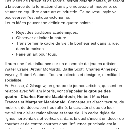
Les idées de Ruskin et de Morris, seront déterminantes, et seront
à la source de la formation d’un style nouveau et moderne, se
situant en équilibre entre art et industrie. Ce nouveau style va
bouleverser l’esthétique victorienne.
Leurs idées peuvent se définir en quatre points :
Rejet des traditions académiques.
Observer et imiter la nature.
Transformer le cadre de vie : le bonheur est dans la rue,
dans la maison.
Faire un art pour tous.
Il aura une forte influence sur un ensemble de jeunes artistes :
Walter Crane, Arthur McMurdo, Baillie Scott, Charles Annesley
Voysey, Robert Ashbee. Tous architectes et designer, et militant
socialiste.
En Ecosse, à Glasgow, un groupe de jeunes artistes, qui sont en
relation avec William Morris, vont s’appeler
le groupe des
quatre
:
Charles Rennie Mackintosh
, Herbert Mac Nair
Frances et
Margaret Macdonald
. Concepteurs d’architecture, de
mobilier, de décoration très raffiné, la caractéristique de leur
travail est d’allier rationalisme et fantaisie. Un cadre rigide de
lignes horizontales et verticales, dans le quel s’inscrit un décor de
courbes et de contre courbes dont l’influence principale est la