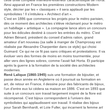
cette unité complète intérieure-extérieur caractéristique de Horta.
Ainsi apparait en France les premières constructions Modern
style, décrier par les « classiques » il sera applaudi par les
symbolistes ! Il s’intitulera « Architect d’art ».
C’est en 1886 que commence les projets pour le métro parisien,
dès ce moment des architectes s’élève réclamant pour le métro
un habillage « artistique ». La compagnie lance alors un concours
pour les édicules destiné à couvrir les entrées du métro. C’est
Adrien Bénard, président du conseil d’admis ration, grand
amateur d’art nouveau (sa salle à manger de Champrosay est
réalisée par Alexandre Charpentier dans ce style) qui choisi
Guimard. Ce qui ne ce fit pas sans critiques et protestations. Il va
évoluer vers des formes de moins en moins tourmentée, pour
aller vers des lignes sobres, comme l’avait fait Horta. Et participe
après la guerre à la formation de la société des architectes
modernes.
René Lalique (1860-1945)
suis une formation de bijoutier, et
passe deux année en Angleterre où il poursuit sa formation en
art, de retour en France, il dessine pour des fabricants de bijoux,
l’un d’entre eux lui cédera sa maison en 1886. C’est en 1893 que
suite à un concours son travail largement inspiré de la flore est
récompensé. C’est bijoux correspondent à l’univers des
symbolistes qui applaudissent son travail. Il réalise des bijoux
pour Sarah Bernhardt, et Loïe Fuller, qui incarnent la femme
art