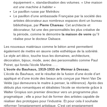
équipement », standardisation des volumes. «
Une maison
est une machine à habiter
»
Le pavillon russe par Melnikov.
Le pavillon d’une ambassade Française par la société des
artistes décorateur.aux nombreux espaces dont un bureau
bibliothèque, par
Pierre Chareau
. Cet architecte et
décorateur, fut une des personnalités les plus créative de
la période, comme le démontre
la maison de verre
qu’’il
réalise pour le docteur Dalsace.
Les nouveaux matériaux comme le béton armé permettent
également de mettre en œuvre cette esthétique de la sobriété.
Le style art déco, touche tous les domaines, architecture,
décoration, bijoux, mode, avec des personnalités comme Paul
Poiret, qui fonda l’école Martine.…..
L’école du Bauhaus, 1919-1933 de Weimar à Dessau.
L’école du Bauhaus, est le résultat de la fusion d’une école d’art
appliqué et d’une école des beaux arts conçue par Henri Van De
Velde (qui demeurera le maitre à penser, la référence). Après des
débuts plus romantiques et idéalistes l’école se réoriente grâce à
Walter Gropius son premier directeur vers un programme plus
pragmatique ; elle a pour but de former des artistes capable de
réaliser des prototypes pour l’industrie. Et pour cela il souhaite
réformer l’enseignement artistique. C’est cet enseignement