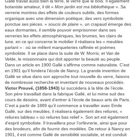
Gallé travail aussi bien la terre, le verre que le bois. Il également
botaniste amateur, il dit «
Mon jardin est ma bibliothèque
». Sa
verrerie montres des effets de couleurs subtils, des formes
organique avec une dimension poétique, des vers symboliste
ponctue ses pièces. «
soucis de plaire
», un crapaud émerge des
eaux dormantes, il semble pouvoir emprisonner dans ses
verreries les effets atmosphériques, les brumes, les clairs de
lune, en ce qui concerne le mobilier il réalisera les « meubles
parlant » : où se mêlent marqueteries raffinée et poèmes
symboliste. Il se place dans la suite de W. Morris, et Van de
Velde, le missionnaire qui doit apporter la beauté au peuple.
Dans un article en 1900 Gallé s’affirme comme naturaliste. C’est
en 1901 qu’il fondera l’école de Nancy. La grande invention de
Gallé se situe dans son approche tout nouvelle du verre, faisons
de nombreuse recherche et inventant de nouveaux procédés.
Victor Prouvé, (1858-1943)
lui succédera à la tête de l’école.
Son père travaillait dans la fabrique Gallé, et lui mime suit des
cours de dessins, avant d’entrer à l’école de beaux arts de Paris.
C’est a partir de 1889 qu’il commence a travailler avec Emile
Gallé, sur des meubles, il réalisera également des reliures, «
reliures tableau » où reliures bas relief ». Son art est également
d’esprit symboliste. Il travaillera pour l’orfèvrerie, ainsi que pour
des brodeurs, afin de fournir des modèles. De retour à Nancy en
1901, il est comme Gallé de sensibilité socialiste, et est conduit