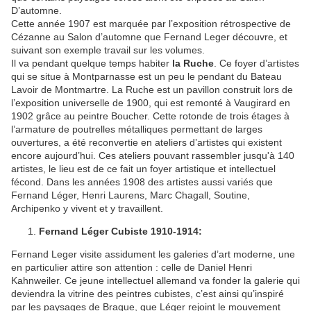
D’automne.
Cette année 1907 est marquée par l’exposition rétrospective de
Cézanne au Salon d’automne que Fernand Leger découvre, et
suivant son exemple travail sur les volumes.
Il va pendant quelque temps habiter
la Ruche
. Ce foyer d’artistes
qui se situe à Montparnasse est un peu le pendant du Bateau
Lavoir de Montmartre. La Ruche est un pavillon construit lors de
l’exposition universelle de 1900, qui est remonté à Vaugirard en
1902 grâce au peintre Boucher. Cette rotonde de trois étages à
l’armature de poutrelles métalliques permettant de larges
ouvertures, a été reconvertie en ateliers d’artistes qui existent
encore aujourd’hui. Ces ateliers pouvant rassembler jusqu'à 140
artistes, le lieu est de ce fait un foyer artistique et intellectuel
fécond. Dans les années 1908 des artistes aussi variés que
Fernand Léger, Henri Laurens, Marc Chagall, Soutine,
Archipenko y vivent et y travaillent.
Fernand Léger Cubiste 1910-1914:
Fernand Leger visite assidument les galeries d’art moderne, une
en particulier attire son attention : celle de Daniel Henri
Kahnweiler. Ce jeune intellectuel allemand va fonder la galerie qui
deviendra la vitrine des peintres cubistes, c’est ainsi qu’inspiré
par les paysages de Braque, que Léger rejoint le mouvement