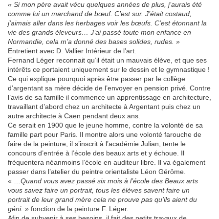
« Si mon père avait vécu quelques années de plus, j’aurais été
comme lui un marchand de bœuf. C’est sur. J’était costaud,
j’aimais aller dans les herbages voir les bœufs. C’est étonnant la
vie des grands éleveurs… J’ai passé toute mon enfance en
Normandie, cela m’a donné des bases solides, rudes. »
Entretient avec D. Vallier Intérieur de l’art.
Fernand Léger reconnait qu’il était un mauvais élève, et que ses
intérêts ce portaient uniquement sur le dessin et le gymnastique !
Ce qui explique pourquoi après être passer par le collège
d’argentant sa mère décide de l’envoyer en pension privé. Contre
l’avis de sa famille il commence un apprentissage en architecture,
travaillant d’abord chez un architecte à Argentant puis chez un
autre architecte à Caen pendant deux ans.
Ce serait en 1900 que le jeune homme, contre la volonté de sa
famille part pour Paris. Il montre alors une volonté farouche de
faire de la peinture, il s’inscrit à l’académie Julian, tente le
concours d’entrée à l’école des beaux arts et y échoue. Il
fréquentera néanmoins l’école en auditeur libre. Il va également
passer dans l’atelier du peintre orientaliste Léon Gérôme.
« …
Quand vous avez passé six mois à l’école des Beaux arts
vous savez faire un portrait, tous les élèves savent faire un
portrait de leur grand mère cela ne prouve pas qu’ils aient du
géni. »
fonction de la peinture F. Léger.
Afin de subvenir à ses besoins, il fait des petits travaux de