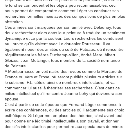
le fond se confondent et les objets peu reconnaissables, ceci
nous permet de comprendre comment Léger va continuer ses
recherches formelles mais avec des compositions de plus en plus
abstraites.
Ces années sont marquées par son amitié avec Delaunay, tous
deux recherchent alors dans leur peinture à traduire un sentiment
dynamique et ce par la couleur. Leurs recherches les conduisent
au Louvre qu’ils visitent avec Le douanier Rousseau. Il va
également nouer des amitiés du coté de Puteaux, où il rencontre
régulièrement les frères Duchamp-Villon, André Mare, Albert
Gleizes, Jean Metzinger, tous membre de la société normande
de Peinture.
A Montparnasse on voit naitre des revues comme le Mercure de
France ou Vers et Prose, où seront publiés plusieurs articles sur
le cubisme. F.L. côtoie ainsi de nombreux intellectuels, et va
commencer lui aussi à théoriser ses recherches. C’est dans ce
milieu intellectuel qu’il rencontre Jeanne Lohy qui deviendra son
épouse.
C’est à partir de cette époque que Fernand Léger commence à
écrire des conférences, ou des articles où il argumente ses choix
esthétiques. Si Léger met en place des théories, c’est avant tout
pour donne une légitimité intellectuelle a son travail, et donner
des clés intellectuelles pour permettre aux spectateurs de mieux