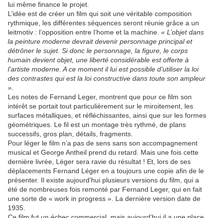
lui même finance le projet.
L’idée est de créer un film qui soit une véritable composition
rythmique, les différentes séquences seront réunie grâce a un
leitmotiv : l’opposition entre l’home et la machine.
« L’objet dans
la peinture moderne devrait devenir personnage principal et
détrôner le sujet. Si donc le personnage, la figure, le corps
humain devient objet, une liberté considérable est offerte à
l’artiste moderne. A ce moment il lui est possible d’utiliser la loi
des contrastes qui est la loi constructive dans toute son ampleur
».
Les notes de Fernand Leger, montrent que pour ce film son
intérêt se portait tout particulièrement sur le miroitement, les
surfaces métalliques, et réfléchissantes, ainsi que sur les formes
géométriques. Le fil est un montage très rythmé, de plans
successifs, gros plan, détails, fragments.
Pour léger le film n’a pas de sens sans son accompagnement
musical et George Antheil prend du retard. Mais une fois cette
dernière livrée, Léger sera ravie du résultat ! Et, lors de ses
déplacements Fernand Léger en a toujours une copie afin de le
présenter. Il existe aujourd’hui plusieurs versions du film, qui a
été de nombreuses fois remonté par Fernand Leger, qui en fait
une sorte de « work in progress ». La dernière version date de
1935.
Ce film fut un échec commercial, mais aujourd’hui il a une place