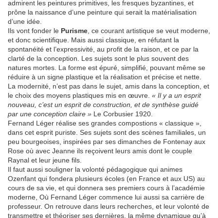
admirent les peintures primitives, les fresques byzantines, et
prône la naissance d’une peinture qui serait la matérialisation
d’une idée.
Ils vont fonder le
Purisme
, ce courant artistique se veut moderne,
et donc scientifique. Mais aussi classique, en réfutant la
spontanéité et l’expressivité, au profit de la raison, et ce par la
clarté de la conception. Les sujets sont le plus souvent des
natures mortes. La forme est épuré, simplifié, pouvant même se
réduire à un signe plastique et la réalisation et précise et nette.
La modernité, n’est pas dans le sujet, amis dans la conception, et
le choix des moyens plastiques mis en œuvre.
« Il y a un esprit
nouveau, c’est un esprit de construction, et de synthèse guidé
par une conception claire »
Le Corbusier 1920.
Fernand Léger réalise ses grandes compostions « classique »,
dans cet esprit puriste. Ses sujets sont des scènes familiales, un
peu bourgeoises, inspirées par ses dimanches de Fontenay aux
Rose où avec Jeanne ils reçoivent leurs amis dont le couple
Raynal et leur jeune fils.
Il faut aussi souligner la volonté pédagogique qui animes
Ozenfant qui fondera plusieurs écoles (en France et aux US) au
cours de sa vie, et qui donnera ses premiers cours à l’académie
moderne, Où Fernand Léger commence lui aussi sa carrière de
professeur. On retrouve dans leurs recherches, et leur volonté de
transmettre et théoriser ses dernières, la même dynamique qu’à