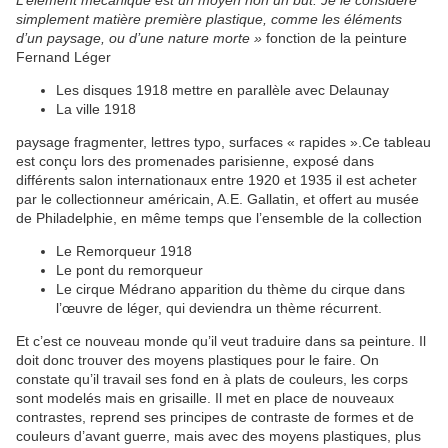
L’élément mécanique est un moyen non un but. Je le considère
simplement matière première plastique, comme les éléments
d’un paysage, ou d’une nature morte »
fonction de la peinture
Fernand Léger
Les disques 1918 mettre en parallèle avec Delaunay
La ville 1918
paysage fragmenter, lettres typo, surfaces « rapides ».Ce tableau
est conçu lors des promenades parisienne, exposé dans
différents salon internationaux entre 1920 et 1935 il est acheter
par le collectionneur américain, A.E. Gallatin, et offert au musée
de Philadelphie, en même temps que l’ensemble de la collection
Le Remorqueur 1918
Le pont du remorqueur
Le cirque Médrano apparition du thème du cirque dans
l’œuvre de léger, qui deviendra un thème récurrent.
Et c’est ce nouveau monde qu’il veut traduire dans sa peinture. Il
doit donc trouver des moyens plastiques pour le faire. On
constate qu’il travail ses fond en à plats de couleurs, les corps
sont modelés mais en grisaille. Il met en place de nouveaux
contrastes, reprend ses principes de contraste de formes et de
couleurs d’avant guerre, mais avec des moyens plastiques, plus