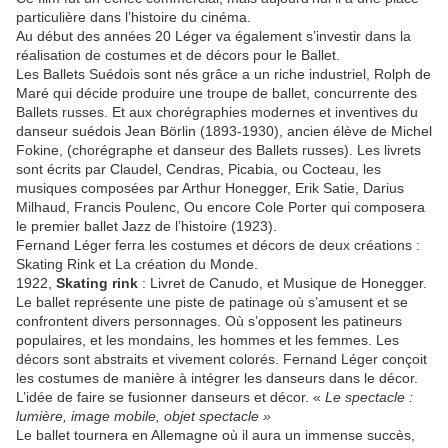
particulière dans l’histoire du cinéma.
Au début des années 20 Léger va également s’investir dans la
réalisation de costumes et de décors pour le Ballet.
Les Ballets Suédois sont nés grâce a un riche industriel, Rolph de
Maré qui décide produire une troupe de ballet, concurrente des
Ballets russes. Et aux chorégraphies modernes et inventives du
danseur suédois Jean Börlin (1893-1930), ancien élève de Michel
Fokine, (chorégraphe et danseur des Ballets russes). Les livrets
sont écrits par Claudel, Cendras, Picabia, ou Cocteau, les
musiques composées par Arthur Honegger, Erik Satie, Darius
Milhaud, Francis Poulenc, Ou encore Cole Porter qui composera
le premier ballet Jazz de l’histoire (1923).
Fernand Léger ferra les costumes et décors de deux créations :
Skating Rink et La création du Monde.
1922,
Skating rink
: Livret de Canudo, et Musique de Honegger.
Le ballet représente une piste de patinage où s’amusent et se
confrontent divers personnages. Où s’opposent les patineurs
populaires, et les mondains, les hommes et les femmes. Les
décors sont abstraits et vivement colorés. Fernand Léger conçoit
les costumes de manière à intégrer les danseurs dans le décor.
L’idée de faire se fusionner danseurs et décor. «
Le spectacle :
lumière, image mobile, objet spectacle »
Le ballet tournera en Allemagne où il aura un immense succès,