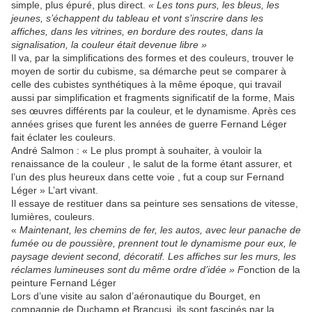
simple, plus épuré, plus direct.
« Les tons purs, les bleus, les
jeunes, s’échappent du tableau et vont s’inscrire dans les
affiches, dans les vitrines, en bordure des routes, dans la
signalisation, la couleur était devenue libre »
Il va, par la simplifications des formes et des couleurs, trouver le
moyen de sortir du cubisme, sa démarche peut se comparer à
celle des cubistes synthétiques à la même époque, qui travail
aussi par simplification et fragments significatif de la forme, Mais
ses œuvres différents par la couleur, et le dynamisme. Après ces
années grises que furent les années de guerre Fernand Léger
fait éclater les couleurs.
André Salmon : « Le plus prompt à souhaiter, à vouloir la
renaissance de la couleur , le salut de la forme étant assurer, et
l’un des plus heureux dans cette voie , fut a coup sur Fernand
Léger » L’art vivant.
Il essaye de restituer dans sa peinture ses sensations de vitesse,
lumières, couleurs.
«
Maintenant, les chemins de fer, les autos, avec leur panache de
fumée ou de poussière, prennent tout le dynamisme pour eux, le
paysage devient second, décoratif. Les affiches sur les murs, les
réclames lumineuses sont du même ordre d’idée » F
onction de la
peinture Fernand Léger
Lors d’une visite au salon d’aéronautique du Bourget, en
compagnie de Duchamp et Brancusi, ils sont fascinés par la