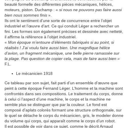
beauté formelle des différentes pièces mécaniques, hélices,
moteurs, piston. Duchamp : «
si nous ne pouvons pas faire aussi
bien nous sommes finis
».
Ils ont le sentiment d’une sorte de concurrence entre l’objet
industriel et l’œuvre d’art. Ce qui conduit Léger a rechercher un
fini. Les formes son également précises et dessinée avec netteté,
il affirme la référence à l’objet industriel.
«
Mon époque m’entoure d’éléments fabriqués si au point, si
réalisés ! J’ai voulu faire aussi bien. Une magnifique hélice
d’avion, un fragment mécanique, une belle pierre ramassée sur
la plage. Pas question de copier cela, mais de faire aussi bien »
F.L.
Le mécanicien 1918
Ce tableau par son sujet, fait parti d’un ensemble d’œuvre que
peint à cette époque Fernand Léger. L’homme et la machine sont
confrontés dans ses compositions. Le traitement du corps, donne
à celui ci l’aspect d’une machine, le corps et la machine ne
semble plus se distinguer que par la couleur. Le fond est
composé d’aplats colorés formant une structure orthogonale, sur
le quel se détache le corps du mécanicien, gris, le modeler donne
du volume qui corps, qui apparaît comme le corps d’un robot.
Il est possible de voir dans ce sujet, comme le décrit Arnaud