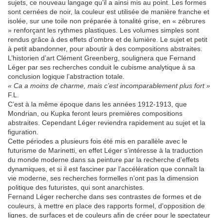
sujets, ce nouveau langage qu’il a ainsi mis au point. Les formes
sont cernées de noir, la couleur est utilisée de manière franche et
isolée, sur une toile non préparée à tonalité grise, en « zébrures
» renforçant les rythmes plastiques. Les volumes simples sont
rendus grâce à des effets d’ombre et de lumière. Le sujet et petit
à petit abandonner, pour aboutir à des compositions abstraites.
L’historien d’art Clément Greenberg, soulignera que Fernand
Léger par ses recherches conduit le cubisme analytique à sa
conclusion logique l’abstraction totale.
« Ca a moins de charme, mais c’est incomparablement plus fort »
F.L.
C’est à la même époque dans les années 1912-1913, que
Mondrian, ou Kupka feront leurs premières compositions
abstraites. Cependant Léger reviendra rapidement au sujet et la
figuration.
Cette périodes a plusieurs fois été mis en parallèle avec le
futurisme de Marinetti, en effet Léger s’intéresse à la traduction
du monde moderne dans sa peinture par la recherche d’effets
dynamiques, et si il est fasciner par l’accélération que connaît la
vie moderne, ses recherches formelles n’ont pas la dimension
politique des futuristes, qui sont anarchistes.
Fernand Léger recherche dans ses contrastes de formes et de
couleurs, à mettre en place des rapports formel, d’opposition de
lignes, de surfaces et de couleurs afin de créer pour le spectateur