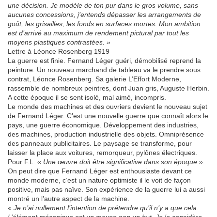
une décision. Je modèle de ton pur dans le gros volume, sans
aucunes concessions, j’entends dépasser les arrangements de
goût, les grisailles, les fonds en surfaces mortes. Mon ambition
est d’arrivé au maximum de rendement pictural par tout les
moyens plastiques contrastées. »
Lettre à Léonce Rosenberg 1919
La guerre est finie. Fernand Léger guéri, démobilisé reprend la
peinture. Un nouveau marchand de tableau va le prendre sous
contrat, Léonce Rosenberg. Sa galerie L’Effort Moderne,
rassemble de nombreux peintres, dont Juan gris, Auguste Herbin.
A cette époque il se sent isolé, mal aimé, incompris.
Le monde des machines et des ouvriers devient le nouveau sujet
de Fernand Léger. C’est une nouvelle guerre que connaît alors le
pays, une guerre économique. Développement des industries,
des machines, production industrielle des objets. Omniprésence
des panneaux publicitaires. Le paysage se transforme, pour
laisser la place aux voitures, remorqueur, pylônes électriques.
Pour F.L. «
Une œuvre doit être significative dans son époque
».
On peut dire que Fernand Léger est enthousiaste devant ce
monde moderne, c’est un nature optimiste il le voit de façon
positive, mais pas naïve. Son expérience de la guerre lui a aussi
montré un l’autre aspect de la machine.
«
Je n’ai nullement l’intention de prétendre qu’il n’y a que cela.