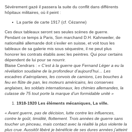
Sévèrement gazé il passera la suite du conflit dans différents
hôpitaux militaires, où il peint :
La partie de carte 1917 (cf. Cézanne)
Ces deux tableaux seront ses seules scènes de guerre.
Pendant ce temps à Paris, Son marchand D.H. Kahnweiler, de
nationalité allemande doit s’exiler en suisse, et voit tous les
tableaux de sa galerie mis sous séquestre, il ne peut plus
honorer les contrats établis avec les peintres. Qui pour certains
dépendent de lui pour se nourrir.
Blaise Cendrars :
« C’est à la guerre que Fernand Léger a eu la
révélation soudaine de la profondeur d’aujourd’hui… Les
escadres d’aéroplanes, les convois de camions, Les bouches à
feu en flûte de pan, les moteurs américains, les conserves
anglaises, les soldats internationaux, les chimies allemandes, la
culasse de 75 tout porte la marque d’un formidable unité »
1918-1920 Les éléments mécaniques, La ville.
« Avant guerre, pas de décision, lutte contre les influences,
contre le goût, timidité, flottement. Trois années de guerre sans
toucher un pinceau, mais contact avec la réalité la plus violente la
plus crue. Aussitôt libéré je bénéficie de ses dures années j’atteint