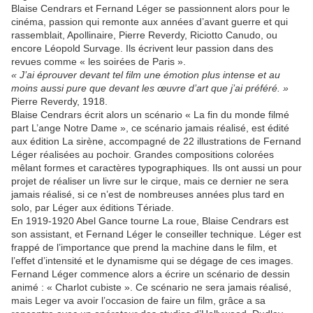
Blaise Cendrars et Fernand Léger se passionnent alors pour le
cinéma, passion qui remonte aux années d’avant guerre et qui
rassemblait, Apollinaire, Pierre Reverdy, Riciotto Canudo, ou
encore Léopold Survage. Ils écrivent leur passion dans des
revues comme « les soirées de Paris ».
« J’ai éprouver devant tel film une émotion plus intense et au
moins aussi pure que devant les œuvre d’art que j’ai préféré. »
Pierre Reverdy, 1918.
Blaise Cendrars écrit alors un scénario « La fin du monde filmé
part L’ange Notre Dame », ce scénario jamais réalisé, est édité
aux édition La sirène, accompagné de 22 illustrations de Fernand
Léger réalisées au pochoir. Grandes compositions colorées
mêlant formes et caractères typographiques. Ils ont aussi un pour
projet de réaliser un livre sur le cirque, mais ce dernier ne sera
jamais réalisé, si ce n’est de nombreuses années plus tard en
solo, par Léger aux éditions Tériade.
En 1919-1920 Abel Gance tourne La roue, Blaise Cendrars est
son assistant, et Fernand Léger le conseiller technique. Léger est
frappé de l’importance que prend la machine dans le film, et
l’effet d’intensité et le dynamisme qui se dégage de ces images.
Fernand Léger commence alors a écrire un scénario de dessin
animé : « Charlot cubiste ». Ce scénario ne sera jamais réalisé,
mais Leger va avoir l’occasion de faire un film, grâce a sa