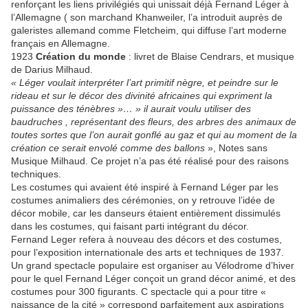
renforçant les liens privilégiés qui unissait déjà Fernand Léger à
l’Allemagne ( son marchand Khanweiler, l’a introduit auprès de
galeristes allemand comme Fletcheim, qui diffuse l’art moderne
français en Allemagne.
1923
Création du monde
: livret de Blaise Cendrars, et musique
de Darius Milhaud.
« Léger voulait interpréter l’art primitif nègre, et peindre sur le
rideau et sur le décor des divinité africaines qui expriment la
puissance des ténèbres »… » il aurait voulu utiliser des
baudruches , représentant des fleurs, des arbres des animaux de
toutes sortes que l’on aurait gonflé au gaz et qui au moment de la
création ce serait envolé comme des ballons
», Notes sans
Musique Milhaud. Ce projet n’a pas été réalisé pour des raisons
techniques.
Les costumes qui avaient été inspiré à Fernand Léger par les
costumes animaliers des cérémonies, on y retrouve l’idée de
décor mobile, car les danseurs étaient entièrement dissimulés
dans les costumes, qui faisant parti intégrant du décor.
Fernand Leger refera à nouveau des décors et des costumes,
pour l’exposition internationale des arts et techniques de 1937.
Un grand spectacle populaire est organiser au Vélodrome d’hiver
pour le quel Fernand Léger conçoit un grand décor animé, et des
costumes pour 300 figurants. C spectacle qui a pour titre «
naissance de la cité » correspond parfaitement aux aspirations