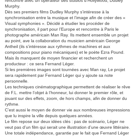
rencontre avec un opérateur des studios d’Hollywood, Dudley
Murphy.
Dès ses premiers films Dudley Murphy s’intéresse à la
synchronisation entre la musique et l’image afin de créer des «
Visual symphonies ». Décidé a étudier les procéder de
synchronisation, il part pour l’Europe et rencontre à Paris le
photographe américain Man Ray. Ils mettent ensemble un projet
au point, ave la collaboration du musicien américain George
Antheil (ils s’intéresse aux rythmes de machines et aux
compositions pour piano mécaniques) et le poète Ezra Pound.
Mais ils manquent de moyen financier et recherchent un
producteur : ce sera Fernand Léger.
Si les premières images sont tournées avec Man ray, Le projet
sera rapidement par Fernand Léger qui y ajoute sa note
personnelle.
Les techniques cinématographique permettent de réaliser le rêve
de F.L. mettre l’objet à l’honneur, lui donner le premier rôle, et
jouant sur des effets, zoom, de hors champs, afin de donner du
rythme.
C’est aussi le moyen de donner vie aux nombreuses impressions
que lu inspire la ville depuis quelques années.
Le film repose sur deux idées clés : pas de scénario, Léger ne
veut pas d’un film qui serait une illustration d’une œuvre littéraire.
Une totale indépendance, garantie par le fait que Fernand Léger