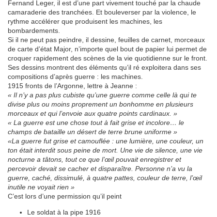
Fernand Leger, il est d’une part vivement touché par la chaude
camaraderie des tranchées. Et bouleverser par la violence, le
rythme accélérer que produisent les machines, les
bombardements.
Si il ne peut pas peindre, il dessine, feuilles de carnet, morceaux
de carte d’état Major, n’importe quel bout de papier lui permet de
croquer rapidement des scènes de la vie quotidienne sur le front.
Ses dessins montrent des éléments qu’il ré exploitera dans ses
compositions d’après guerre : les machines.
1915 fronts de l’Argonne, lettre à Jeanne :
« Il n’y a pas plus cubiste qu’une guerre comme celle là qui te
divise plus ou moins proprement un bonhomme en plusieurs
morceaux et qui l’envoie aux quatre points cardinaux. »
« La guerre est une chose tout à fait grise et incolore… le
champs de bataille un désert de terre brune uniforme »
«La guerre fut grise et camouflée : une lumière, une couleur, un
ton était interdit sous peine de mort. Une vie de silence, une vie
nocturne a tâtons, tout ce que l’œil pouvait enregistrer et
percevoir devait se cacher et disparaître. Personne n’a vu la
guerre, caché, dissimulé, à quatre pattes, couleur de terre, l’œil
inutile ne voyait rien »
C’est lors d’une permission qu’il peint
Le soldat à la pipe 1916