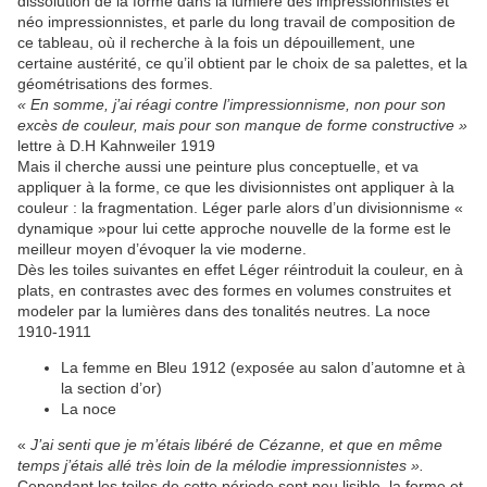
dissolution de la forme dans la lumière des impressionnistes et
néo impressionnistes, et parle du long travail de composition de
ce tableau, où il recherche à la fois un dépouillement, une
certaine austérité, ce qu’il obtient par le choix de sa palettes, et la
géométrisations des formes.
« En somme, j’ai réagi contre l’impressionnisme, non pour son
excès de couleur, mais pour son manque de forme constructive »
lettre à D.H Kahnweiler 1919
Mais il cherche aussi une peinture plus conceptuelle, et va
appliquer à la forme, ce que les divisionnistes ont appliquer à la
couleur : la fragmentation. Léger parle alors d’un divisionnisme «
dynamique »pour lui cette approche nouvelle de la forme est le
meilleur moyen d’évoquer la vie moderne.
Dès les toiles suivantes en effet Léger réintroduit la couleur, en à
plats, en contrastes avec des formes en volumes construites et
modeler par la lumières dans des tonalités neutres. La noce
1910-1911
La femme en Bleu 1912 (exposée au salon d’automne et à
la section d’or)
La noce
«
J’ai senti que je m’étais libéré de Cézanne, et que en même
temps j’étais allé très loin de la mélodie impressionnistes ».
Cependant les toiles de cette période sont peu lisible, la forme et