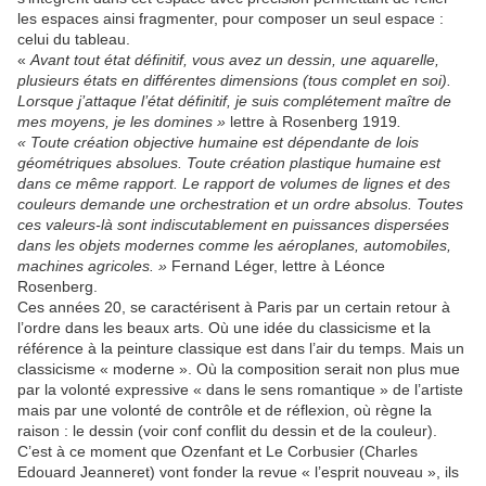
les espaces ainsi fragmenter, pour composer un seul espace :
celui du tableau.
«
Avant tout état définitif, vous avez un dessin, une aquarelle,
plusieurs états en différentes dimensions (tous complet en soi).
Lorsque j’attaque l’état définitif, je suis complétement maître de
mes moyens, je les domines »
lettre à Rosenberg 1919
.
« Toute création objective humaine est dépendante de lois
géométriques absolues. Toute création plastique humaine est
dans ce même rapport. Le rapport de volumes de lignes et des
couleurs demande une orchestration et un ordre absolus. Toutes
ces valeurs-là sont indiscutablement en puissances dispersées
dans les objets modernes comme les aéroplanes, automobiles,
machines agricoles. »
Fernand Léger, lettre à Léonce
Rosenberg.
Ces années 20, se caractérisent à Paris par un certain retour à
l’ordre dans les beaux arts. Où une idée du classicisme et la
référence à la peinture classique est dans l’air du temps. Mais un
classicisme « moderne ». Où la composition serait non plus mue
par la volonté expressive « dans le sens romantique » de l’artiste
mais par une volonté de contrôle et de réflexion, où règne la
raison : le dessin (voir conf conflit du dessin et de la couleur).
C’est à ce moment que Ozenfant et Le Corbusier (Charles
Edouard Jeanneret) vont fonder la revue « l’esprit nouveau », ils