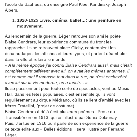
l’école du Bauhaus, où enseigne Paul Klee, Kandinsky, Joseph
Albers.
1920-1925 Livre, cinéma, ballet…: une peinture en
mouvement.
Au lendemain de la guerre, Léger retrouve son ami le poète
Blaise Cendrars, leur expérience commune du front les
rapproche. Ils se retrouvent place Clichy, contemplent les
échafaudages, les affiches et leurs typos, et partent déambuler
dans la ville et refaire le monde.
« A la même époque j’ai connu Blaise Cendrars aussi, mais c’était
complétement différent avec lui, on avait les mêmes antennes. Il
est comme moi il ramasse tout dans la rue, on s’est enchevêtré
avec lui sur la vie moderne, on a foncé… »
Ils se passionnent pour toute sorte de spectacles, vont au Music
Hall, dans les fêtes populaires, c’est ensemble qu’ils vont
régulièrement au cirque Médrano, où ils se lient d’amitié avec les
frères Fratellini, (projet de costume).
Blaise Cendrars à déjà écrit plusieurs poèmes : Prose du
Transsibérien en 1913, qui est illustré par Sonia Delaunay.
Puis, J’ai tué en 1918 où il parle de son expérience de la guerre,
ce texte édité aux « Belles éditions » sera illustré par Fernand
Léger.