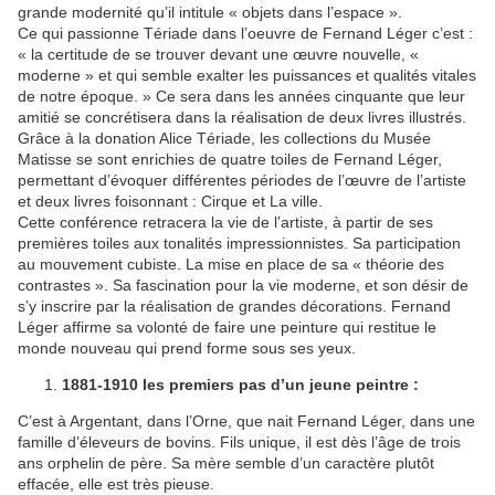
grande modernité qu’il intitule « objets dans l’espace ».
Ce qui passionne Tériade dans l’oeuvre de Fernand Léger c’est :
« la certitude de se trouver devant une œuvre nouvelle, «
moderne » et qui semble exalter les puissances et qualités vitales
de notre époque. » Ce sera dans les années cinquante que leur
amitié se concrétisera dans la réalisation de deux livres illustrés.
Grâce à la donation Alice Tériade, les collections du Musée
Matisse se sont enrichies de quatre toiles de Fernand Léger,
permettant d’évoquer différentes périodes de l’œuvre de l’artiste
et deux livres foisonnant : Cirque et La ville.
Cette conférence retracera la vie de l’artiste, à partir de ses
premières toiles aux tonalités impressionnistes. Sa participation
au mouvement cubiste. La mise en place de sa « théorie des
contrastes ». Sa fascination pour la vie moderne, et son désir de
s’y inscrire par la réalisation de grandes décorations. Fernand
Léger affirme sa volonté de faire une peinture qui restitue le
monde nouveau qui prend forme sous ses yeux.
1881-1910 les premiers pas d’un jeune peintre :
C’est à Argentant, dans l’Orne, que nait Fernand Léger, dans une
famille d’éleveurs de bovins. Fils unique, il est dès l’âge de trois
ans orphelin de père. Sa mère semble d’un caractère plutôt
effacée, elle est très pieuse.