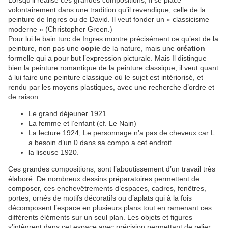
Lorsqu’il réalise ces grandes compositions, Il se place
volontairement dans une tradition qu’il revendique, celle de la
peinture de Ingres ou de David. Il veut fonder un « classicisme
moderne » (Christopher Green.)
Pour lui le bain turc de Ingres montre précisément ce qu’est de la
peinture, non pas une
copie
de la nature, mais une
création
formelle qui a pour but l’expression picturale. Mais Il distingue
bien la peinture romantique de la peinture classique, il veut quant
à lui faire une peinture classique où le sujet est intériorisé, et
rendu par les moyens plastiques, avec une recherche d’ordre et
de raison.
Le grand déjeuner 1921
La femme et l’enfant (cf. Le Nain)
La lecture 1924, Le personnage n’a pas de cheveux car L.
a besoin d’un 0 dans sa compo a cet endroit.
la liseuse 1920.
Ces grandes compositions, sont l’aboutissement d’un travail très
élaboré. De nombreux dessins préparatoires permettent de
composer, ces enchevêtrements d’espaces, cadres, fenêtres,
portes, ornés de motifs décoratifs ou d’aplats qui à la fois
décomposent l’espace en plusieurs plans tout en ramenant ces
différents éléments sur un seul plan. Les objets et figures
s’intègrent dans cet espace avec précision permettant de relier