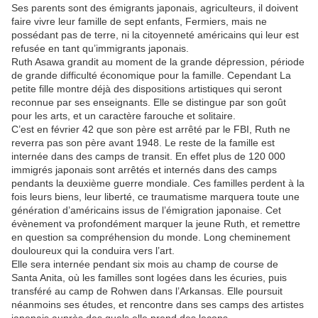
Ses parents sont des émigrants japonais, agriculteurs, il doivent
faire vivre leur famille de sept enfants, Fermiers, mais ne
possédant pas de terre, ni la citoyenneté américains qui leur est
refusée en tant qu’immigrants japonais.
Ruth Asawa grandit au moment de la grande dépression, période
de grande difficulté économique pour la famille. Cependant La
petite fille montre déjà des dispositions artistiques qui seront
reconnue par ses enseignants. Elle se distingue par son goût
pour les arts, et un caractère farouche et solitaire.
C’est en février 42 que son père est arrêté par le FBI, Ruth ne
reverra pas son père avant 1948. Le reste de la famille est
internée dans des camps de transit. En effet plus de 120 000
immigrés japonais sont arrêtés et internés dans des camps
pendants la deuxième guerre mondiale. Ces familles perdent à la
fois leurs biens, leur liberté, ce traumatisme marquera toute une
génération d’américains issus de l’émigration japonaise. Cet
évènement va profondément marquer la jeune Ruth, et remettre
en question sa compréhension du monde. Long cheminement
douloureux qui la conduira vers l’art.
Elle sera internée pendant six mois au champ de course de
Santa Anita, où les familles sont logées dans les écuries, puis
transféré au camp de Rohwen dans l’Arkansas. Elle poursuit
néanmoins ses études, et rencontre dans ses camps des artistes