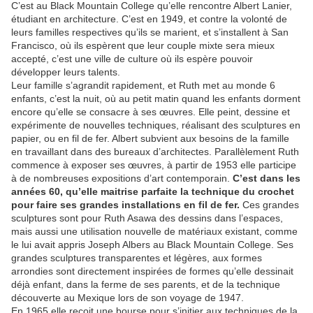
C’est au Black Mountain College qu’elle rencontre Albert Lanier,
étudiant en architecture. C’est en 1949, et contre la volonté de
leurs familles respectives qu’ils se marient, et s’installent à San
Francisco, où ils espèrent que leur couple mixte sera mieux
accepté, c’est une ville de culture où ils espère pouvoir
développer leurs talents.
Leur famille s’agrandit rapidement, et Ruth met au monde 6
enfants, c’est la nuit, où au petit matin quand les enfants dorment
encore qu’elle se consacre à ses œuvres. Elle peint, dessine et
expérimente de nouvelles techniques, réalisant des sculptures en
papier, ou en fil de fer. Albert subvient aux besoins de la famille
en travaillant dans des bureaux d’architectes. Parallèlement Ruth
commence à exposer ses œuvres, à partir de 1953 elle participe
à de nombreuses expositions d’art contemporain.
C’est dans les
années 60, qu’elle maitrise parfaite la technique du crochet
pour faire ses grandes installations en fil de fer.
Ces grandes
sculptures sont pour Ruth Asawa des dessins dans l’espaces,
mais aussi une utilisation nouvelle de matériaux existant, comme
le lui avait appris Joseph Albers au Black Mountain College. Ses
grandes sculptures transparentes et légères, aux formes
arrondies sont directement inspirées de formes qu’elle dessinait
déjà enfant, dans la ferme de ses parents, et de la technique
découverte au Mexique lors de son voyage de 1947.
En 1965 elle reçoit une bourse pour s’initier aux techniques de la