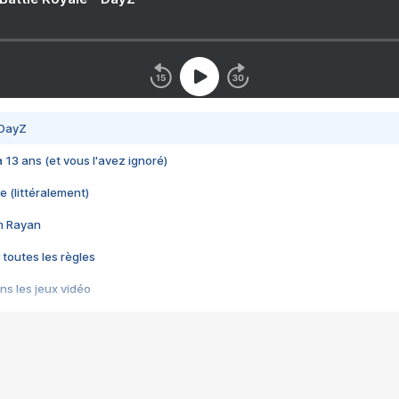
 DayZ
 a 13 ans (et vous l'avez ignoré)
e (littéralement)
im Rayan
 toutes les règles
s les jeux vidéo
us choquant de Rockstar ? - Le scandale BULLY
e plus moche de Steam
du RÊVE tourne au CAUCHEMAR