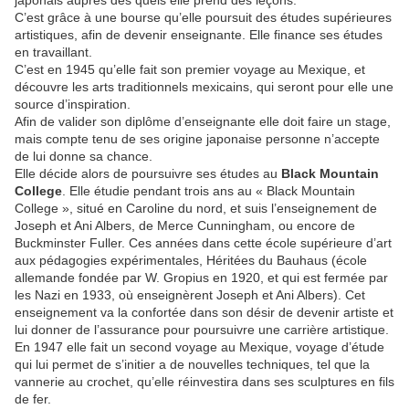
japonais auprès des quels elle prend des leçons.
C’est grâce à une bourse qu’elle poursuit des études supérieures
artistiques, afin de devenir enseignante. Elle finance ses études
en travaillant.
C’est en 1945 qu’elle fait son premier voyage au Mexique, et
découvre les arts traditionnels mexicains, qui seront pour elle une
source d’inspiration.
Afin de valider son diplôme d’enseignante elle doit faire un stage,
mais compte tenu de ses origine japonaise personne n’accepte
de lui donne sa chance.
Elle décide alors de poursuivre ses études au
Black Mountain
College
. Elle étudie pendant trois ans au « Black Mountain
College », situé en Caroline du nord, et suis l’enseignement de
Joseph et Ani Albers, de Merce Cunningham, ou encore de
Buckminster Fuller. Ces années dans cette école supérieure d’art
aux pédagogies expérimentales, Héritées du Bauhaus (école
allemande fondée par W. Gropius en 1920, et qui est fermée par
les Nazi en 1933, où enseignèrent Joseph et Ani Albers). Cet
enseignement va la confortée dans son désir de devenir artiste et
lui donner de l’assurance pour poursuivre une carrière artistique.
En 1947 elle fait un second voyage au Mexique, voyage d’étude
qui lui permet de s’initier a de nouvelles techniques, tel que la
vannerie au crochet, qu’elle réinvestira dans ses sculptures en fils
de fer.