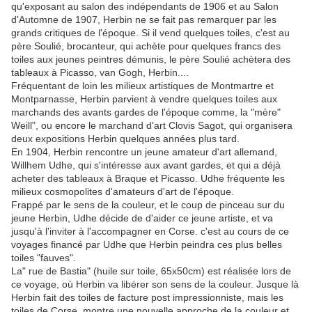
qu'exposant au salon des indépendants de 1906 et au Salon
d'Automne de 1907, Herbin ne se fait pas remarquer par les
grands critiques de l'époque. Si il vend quelques toiles, c'est au
père Soulié, brocanteur, qui achète pour quelques francs des
toiles aux jeunes peintres démunis, le père Soulié achètera des
tableaux à Picasso, van Gogh, Herbin....
Fréquentant de loin les milieux artistiques de Montmartre et
Montparnasse, Herbin parvient à vendre quelques toiles aux
marchands des avants gardes de l'époque comme, la "mère"
Weill", ou encore le marchand d'art Clovis Sagot, qui organisera
deux expositions Herbin quelques années plus tard.
En 1904, Herbin rencontre un jeune amateur d'art allemand,
Willhem Udhe, qui s'intéresse aux avant gardes, et qui a déjà
acheter des tableaux à Braque et Picasso. Udhe fréquente les
milieux cosmopolites d'amateurs d'art de l'époque.
Frappé par le sens de la couleur, et le coup de pinceau sur du
jeune Herbin, Udhe décide de d'aider ce jeune artiste, et va
jusqu'à l'inviter à l'accompagner en Corse. c'est au cours de ce
voyages financé par Udhe que Herbin peindra ces plus belles
toiles "fauves".
La" rue de Bastia" (huile sur toile, 65x50cm) est réalisée lors de
ce voyage, où Herbin va libérer son sens de la couleur. Jusque là
Herbin fait des toiles de facture post impressionniste, mais les
toiles de Corse, montre une nouvelle approche de la couleur et