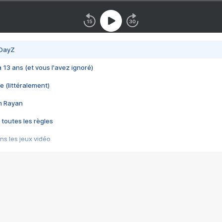
 DayZ
 a 13 ans (et vous l'avez ignoré)
e (littéralement)
im Rayan
 toutes les règles
s les jeux vidéo
us choquant de Rockstar ? - Le scandale BULLY
e plus moche de Steam
du RÊVE tourne au CAUCHEMAR
pendant 8 heures