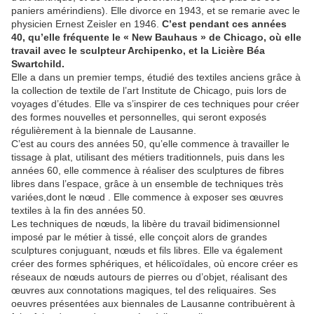
paniers amérindiens). Elle divorce en 1943, et se remarie avec le
physicien Ernest Zeisler en 1946.
C’est pendant ces années
40, qu’elle fréquente le « New Bauhaus » de Chicago, où elle
travail avec le sculpteur Archipenko, et la Licière Béa
Swartchild.
Elle a dans un premier temps, étudié des textiles anciens grâce à
la collection de textile de l’art Institute de Chicago, puis lors de
voyages d’études. Elle va s’inspirer de ces techniques pour créer
des formes nouvelles et personnelles, qui seront exposés
régulièrement à la biennale de Lausanne.
C’est au cours des années 50, qu’elle commence à travailler le
tissage à plat, utilisant des métiers traditionnels, puis dans les
années 60, elle commence à réaliser des sculptures de fibres
libres dans l’espace, grâce à un ensemble de techniques très
variées,dont le nœud . Elle commence à exposer ses œuvres
textiles à la fin des années 50.
Les techniques de nœuds, la libère du travail bidimensionnel
imposé par le métier à tissé, elle conçoit alors de grandes
sculptures conjuguant, nœuds et fils libres. Elle va également
créer des formes sphériques, et hélicoïdales, où encore créer es
réseaux de nœuds autours de pierres ou d’objet, réalisant des
œuvres aux connotations magiques, tel des reliquaires. Ses
oeuvres présentées aux biennales de Lausanne contribuèrent à