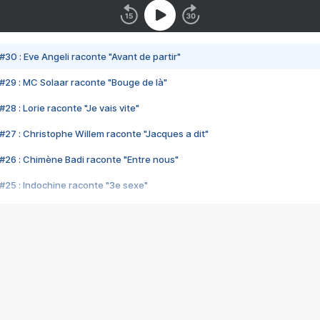
#30 : Eve Angeli raconte "Avant de partir"
#29 : MC Solaar raconte "Bouge de là"
28 : Lorie raconte "Je vais vite"
#27 : Christophe Willem raconte "Jacques a dit"
#26 : Chimène Badi raconte "Entre nous"
#25 : Indochine raconte "3e sexe"
#24 : Zaho raconte "C'est chelou"
#23 : Patrick Bruel raconte "Au café des délices"
#22 : Kyo raconte "Le chemin"
#21 : Nolwenn Leroy raconte "Cassé"
#20 : Patrick Hernandez raconte "Born to be alive"